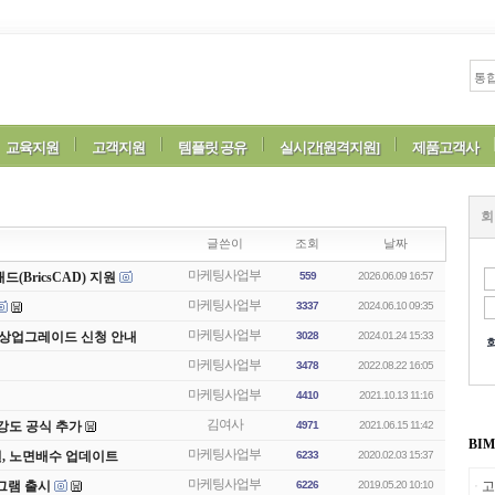
교육지원
고객지원
템플릿 공유
실시간[원격지원]
제품고객사
회
글쓴이
조회
날짜
마케팅사업부
BricsCAD) 지원
559
2026.06.09 16:57
마케팅사업부
3337
2024.06.10 09:35
마케팅사업부
와 무상업그레이드 신청 안내
3028
2024.01.24 15:33
마케팅사업부
3478
2022.08.22 16:05
마케팅사업부
4410
2021.10.13 11:16
김여사
강도 공식 추가
4971
2021.06.15 11:42
BI
마케팅사업부
시지원, 노면배수 업데이트
6233
2020.02.03 15:37
마케팅사업부
그램 출시
6226
2019.05.20 10:10
고
ㆍ