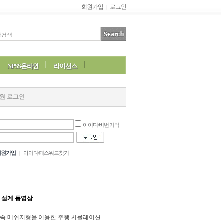
회원가입
로그인
|
NPSS온라인
라이선스
원 로그인
아이디/비번 기억
회원가입
|
아이디/패스워드찾기
M 설계 동영상
속 메쉬지형을 이용한 주행 시뮬레이션...