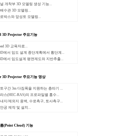
널 개착부 3D 모델링 생성 기능...
배수관 3D 모델링...
로박스와 앞성토 모델링...
d 3D Projector 주요기능
oad 3D 교육자료...
3D에서 임도 설계 종단계획에서 횡단계...
3D에서 임도설계 평면제도와 지반추출...
er 3D Projector 주요기능 영상
토구간 3m 다짐폭을 지원하는 층따기 ...
라스(HEC-RAS)의 프로파일별 홍수...
내지/제외지 옹벽, 수로측구, 토사측구...
안공 제작 및 설치...
(Point Cloud) 기능