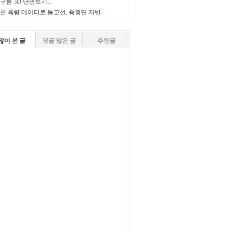
구름 3D 단면보기...
론 측량 데이터로 등고선, 종횡단 지반...
많이 본 글
댓글 많은 글
추천글