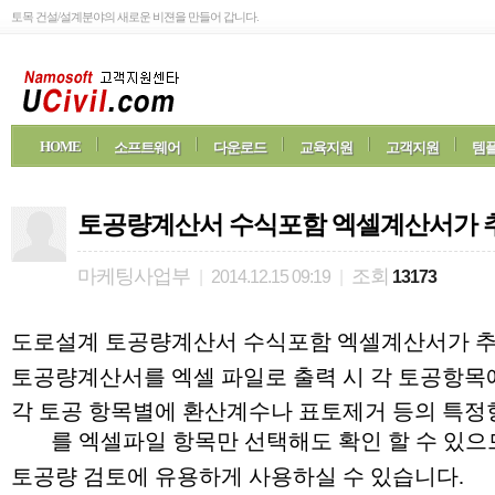
토목 건설/설계분야의 새로운 비젼을 만들어 갑니다.
HOME
소프트웨어
다운로드
교육지원
고객지원
템플
토공량계산서 수식포함 엑셀계산서가 
마케팅사업부
조회
|
2014.12.15 09:19
|
13173
도로설계 토공량계산서 수식포함 엑셀계산서가 
토공량계산서를 엑셀 파일로 출력 시 각 토공항목
각 토공 항목별에 환산계수나 표토제거 등의 특정
를 엑셀파일 항목만 선택해도 확인 할 수 있
토공량 검토에 유용하게 사용하실 수 있습니다.